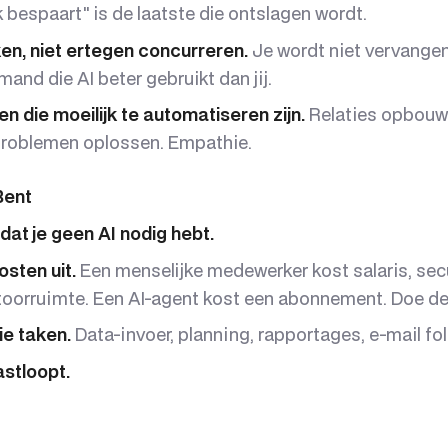
 bespaart" is de laatste die ontslagen wordt.
n, niet ertegen concurreren.
Je wordt niet vervangen
and die AI beter gebruikt dan jij.
 die moeilijk te automatiseren zijn.
Relaties opbouwe
problemen oplossen. Empathie.
Bent
at je geen AI nodig hebt.
sten uit.
Een menselijke medewerker kost salaris, sec
oorruimte. Een AI-agent kost een abonnement. Doe d
e taken.
Data-invoer, planning, rapportages, e-mail fo
astloopt.