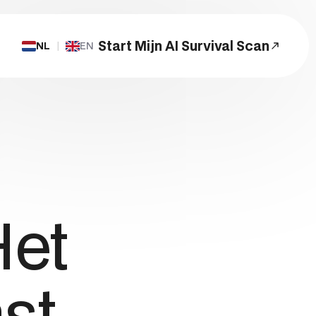
Start Mijn AI Survival Scan
NL
|
EN
Start een Project
Het
st