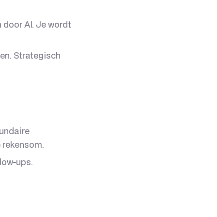
 door AI. Je wordt
n. Strategisch
undaire
e rekensom.
llow-ups.