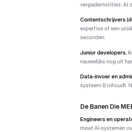
vergadernotities. AI 
Contentschrijvers (d
expertise of een unie
seconden.
Junior developers.
Ik
nauwelijks nog uit h
Data-invoer en admin
systeem B inhoudt. N8
De Banen Die ME
Engineers en operat
moet AI-systemen ove