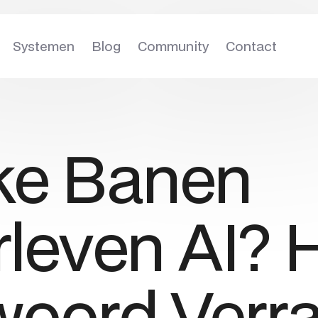
Systemen
Blog
Community
Contact
ke Banen
leven AI? 
oord Verra