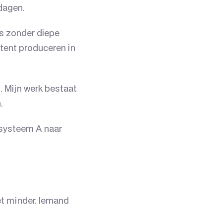
edagen.
is zonder diepe
ntent produceren in
. Mijn werk bestaat
.
 systeem A naar
t minder. Iemand