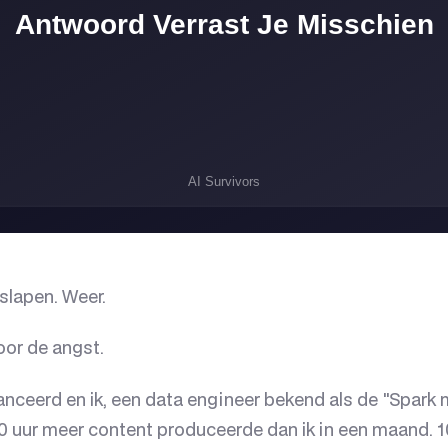
 slapen. Weer.
oor de angst.
nceerd en ik, een data engineer bekend als de "Spark 
10 uur meer content produceerde dan ik in een maand. 1