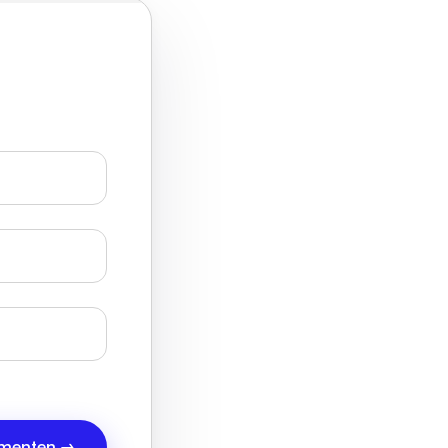
omenten
→