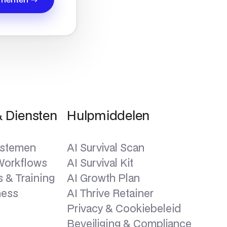
 Diensten
Hulpmiddelen
Systemen
AI Survival Scan
Workflows
AI Survival Kit
 & Training
AI Growth Plan
ness
AI Thrive Retainer
Privacy & Cookiebeleid
Beveiliging & Compliance