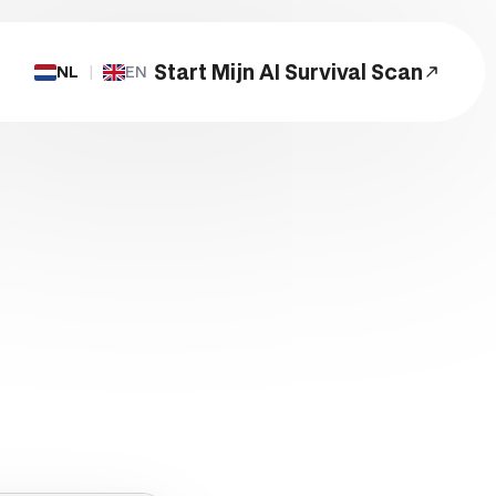
Start Mijn AI Survival Scan
NL
|
EN
Start een Project