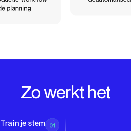
de planning
Zo werkt het
Train je stem
01