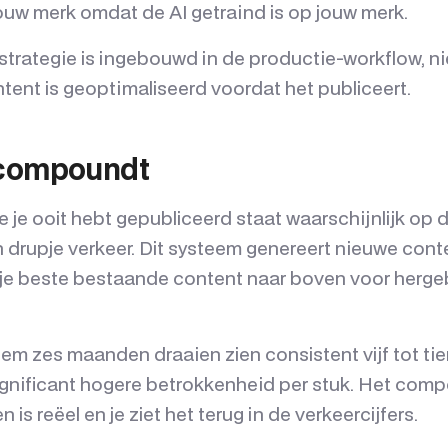
 jouw merk omdat de AI getraind is op jouw merk.
ategie is ingebouwd in de productie-workflow, nie
ntent is geoptimaliseerd voordat het publiceert.
 compoundt
 je ooit hebt gepubliceerd staat waarschijnlijk op 
n drupje verkeer. Dit systeem genereert nieuwe cont
jd je beste bestaande content naar boven voor herge
eem zes maanden draaien zien consistent vijf tot tie
gnificant hogere betrokkenheid per stuk. Het com
 is reëel en je ziet het terug in de verkeercijfers.