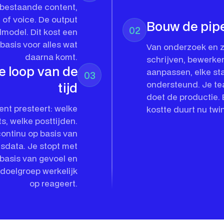
e bestaande content,
 of voice. De output
Bouw de pipe
02
aalmodel. Dit kost een
basis voor alles wat
Van onderzoek en z
daarna komt.
schrijven, bewerke
e loop van de
aanpassen, elke sta
03
ondersteund. Je te
tijd
doet de productie. 
ent presteert: welke
kostte duurt nu twi
, welke posttijden.
 continu op basis van
sdata. Je stopt met
basis van gevoel en
 doelgroep werkelijk
op reageert.