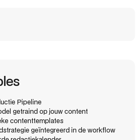
bles
uctie Pipeline
del getraind op jouw content
eke contenttemplates
trategie geïntegreerd in de workflow
de redactiekalender