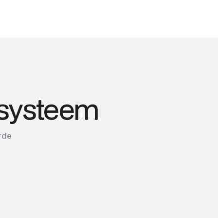
 systeem
rde