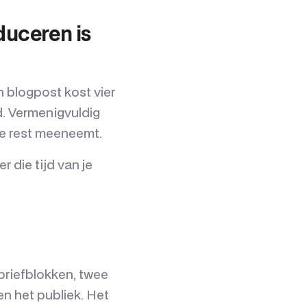
duceren is
 blogpost kost vier
d. Vermenigvuldig
 de rest meeneemt.
 die tijd van je
briefblokken, twee
n het publiek. Het