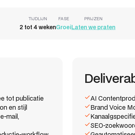
TIJDLIJN
FASE
PRIJZEN
2 tot 4 weken
Groei
Laten we praten
Delivera
e tot publicatie
AI Contentprod
n en stijl
Brand Voice Mo
e-mail,
Kanaalgspecifi
SEO-zoekwoords
oductie-workflow
Geautomatiseer