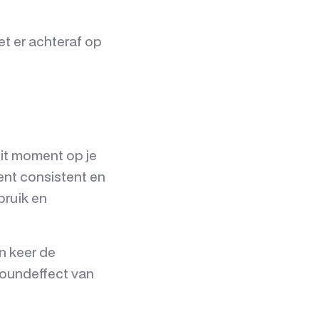
t er achteraf op
dit moment op je
ent consistent en
bruik en
n keer de
poundeffect van