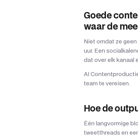
Goede content
waar de mees
Niet omdat ze geen 
uur. Een socialkale
dat over elk kanaal 
AI Contentproductie 
team te vereisen.
Hoe de output
Één langvormige blo
tweetthreads en een