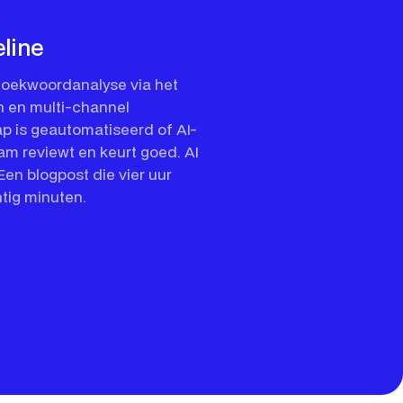
line
oekwoordanalyse via het
n en multi-channel
p is geautomatiseerd of AI-
am reviewt en keurt goed. AI
Een blogpost die vier uur
ntig minuten.