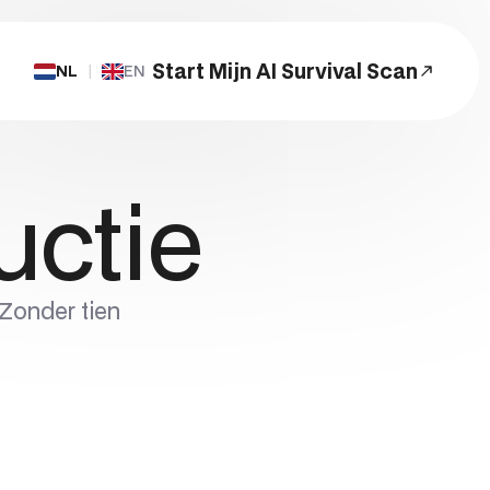
Start Mijn AI Survival Scan
NL
|
EN
Start een Project
uctie
 Zonder tien